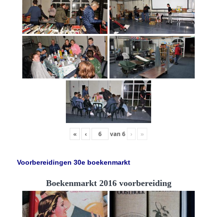
«
‹
van
6
›
»
Voorbereidingen 30e boekenmarkt
Boekenmarkt 2016 voorbereiding