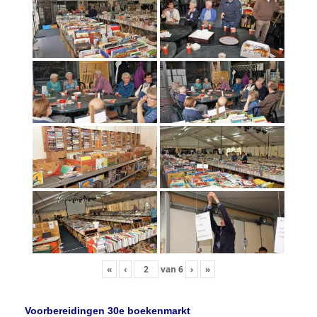
«
‹
van
6
›
»
Voorbereidingen 30e boekenmarkt