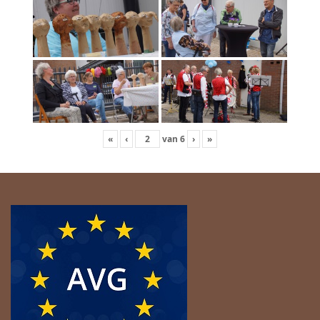
«
‹
van
6
›
»