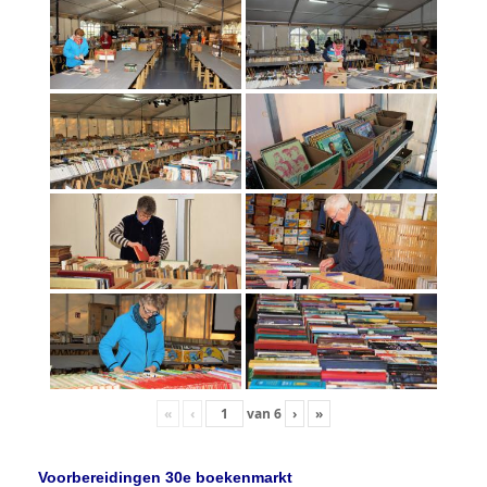
«
‹
van
6
›
»
Voorbereidingen 30e boekenmarkt