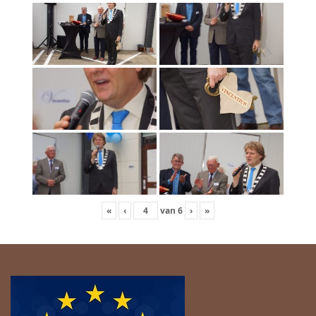
«
‹
van
6
›
»