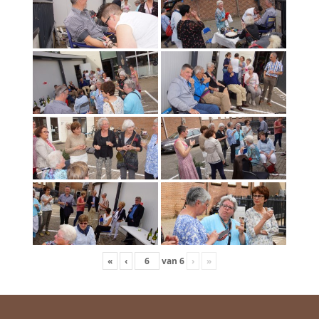
«
‹
van
6
›
»