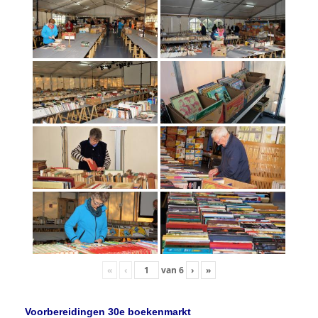
«
‹
van
6
›
»
Voorbereidingen 30e boekenmarkt