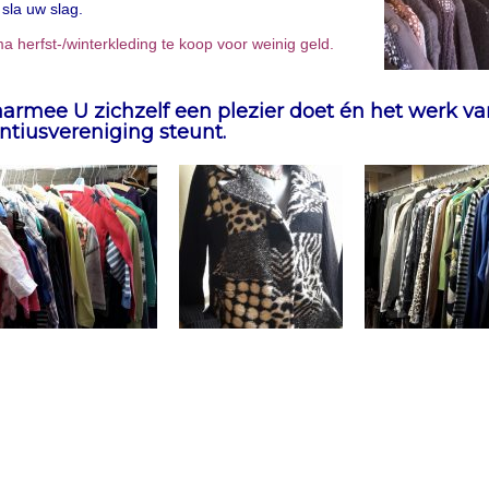
 sla uw slag.
a herfst-/winterkleding te koop voor weinig geld.
aarmee U zichzelf een plezier doet én het werk v
ntiusvereniging steunt.