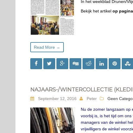
In het weekblad Drunen/Vli
Bekijk het artikel
op pagina
Read More →
NAJAARS-/WINTERCOLLECTIE (KLEDI
September 12, 2016
Peter
Geen Catego
Nu de zomer langzaam op ee
voorbij is, is het tijd om on
managers van de winkel h
vrijwilligers de winkel voor