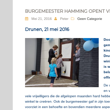
BURGEMEESTER HAMMING OPENT V
Mei 21, 2016
Peter
Geen Categorie
Drunen, 21 mei 2016
Doo
gem
kin
Dru
win
is 
bel
offi
De v
en 
vele vrijwilligers die de
afgelopen maanden hard hebbe
winkel te creëren. Ook de burgemeester gaf in zijn toe
voorziet in een behoefte en bovendien meerdere aspec