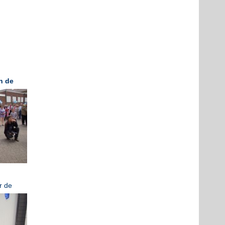
n de
r de