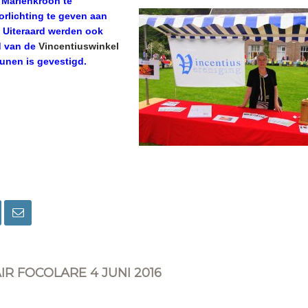
n Mariënkroon te
rlichting te geven aan
 Uiteraard werden ook
d van de
Vincentiuswinkel
runen is gevestigd.
R FOCOLARE 4 JUNI 2016