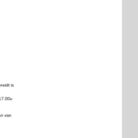
eidt is
17.00u
an van