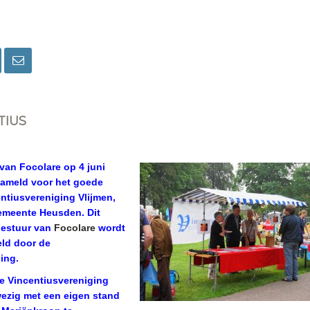
TIUS
van Focolare op 4 juni
zameld voor het goede
ntiusvereniging Vlijmen,
emeente Heusden. Dit
 bestuur van
Focolare
wordt
eld d
oor de
ing.
e Vincentiusvereniging
ezig met een eigen stand