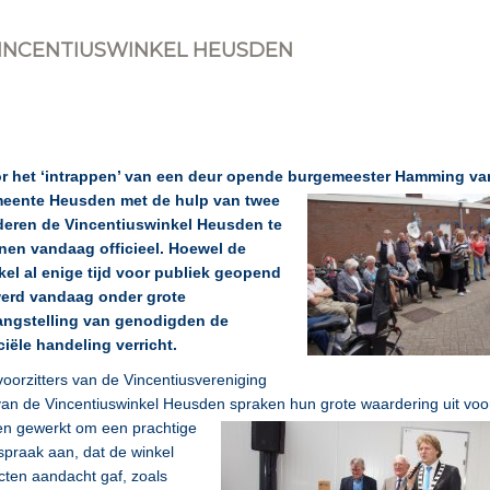
INCENTIUSWINKEL HEUSDEN
r het ‘intrappen’ van een deur opende burgemeester Hamming va
eente
Heusden met de hulp van twee
deren de Vincentiuswinkel Heusden te
nen vandaag officieel. Hoewel de
kel al enige tijd voor publiek geopend
werd vandaag onder grote
angstelling van genodigden de
ciële handeling verricht.
oorzitters van de Vincentiusvereniging
van de Vincentiuswinkel Heusden spraken hun grote waardering uit voo
n gewerkt om een prachtige
spraak aan, dat de winkel
ten aandacht gaf, zoals