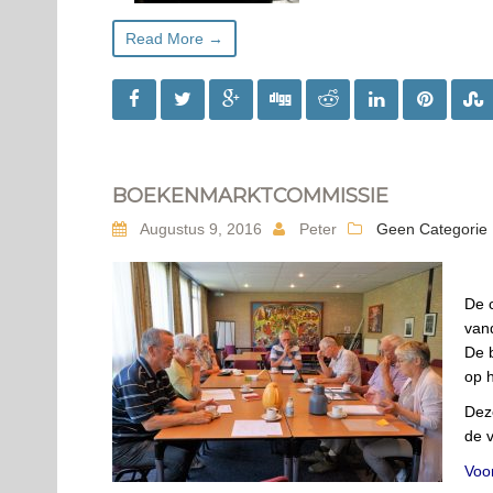
Read More →
BOEKENMARKTCOMMISSIE
Augustus 9, 2016
Peter
Geen Categorie
De 
van
De 
op h
Deze
de v
Voor