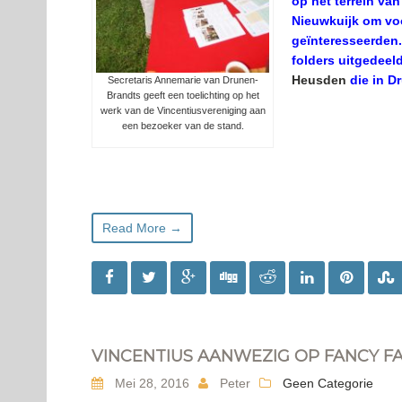
op het terrein va
Nieuwkuijk om voo
geïnteresseerden.
folders uitgedeel
Heusden
die in D
Secretaris Annemarie van Drunen-
Brandts geeft een toelichting op het
werk van de Vincentiusvereniging aan
een bezoeker van de stand.
Read More →
VINCENTIUS AANWEZIG OP FANCY FAI
Mei 28, 2016
Peter
Geen Categorie