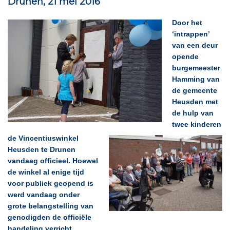
Drunen, 21 mei 2016
Door het
‘intrappen’
van een deur
opende
burgemeester
Hamming van
de gemeente
Heusden met
de hulp van
twee kinderen
de Vincentiuswinkel
Heusden te Drunen
vandaag officieel. Hoewel
de winkel al enige tijd
voor publiek geopend is
werd vandaag onder
grote belangstelling van
genodigden de officiële
handeling verricht.