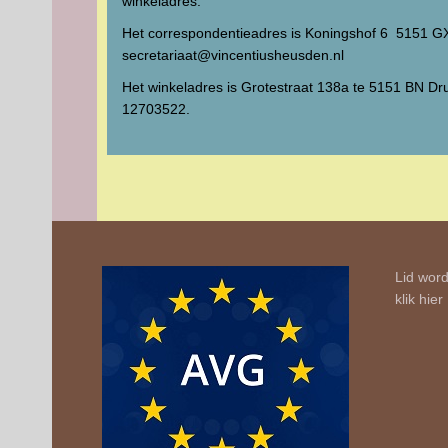
winkeladres.
Het correspondentieadres is Koningshof 6 5151 G
secretariaat@vincentiusheusden.nl
Het winkeladres is Grotestraat 138a te 5151 BN Drun
12703522.
Lid word
klik
hier