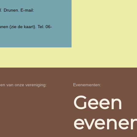
X Drunen. E-mail:
en (zie de kaart). Tel. 06-
en van onze vereniging:
Evenementen:
Geen
evene