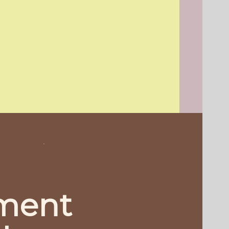
.
ment