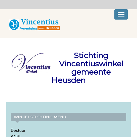
Toggle
navigati
Stichting
Vincentiuswinkel
gemeente
Heusden
WINKELSTICHTING MENU
Bestuur
ANBI