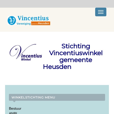
Toggle
navigati
Stichting
Vincentiuswinkel
gemeente
Heusden
WINKELSTICHTING MENU
Bestuur
ANBI