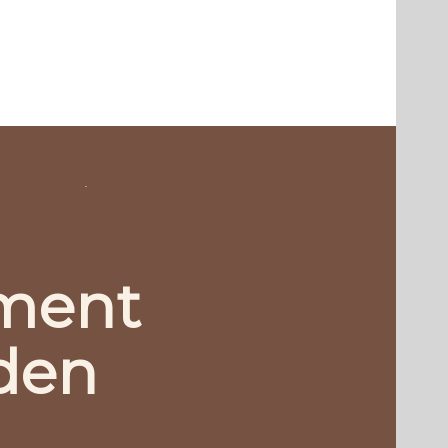
.
ment
den