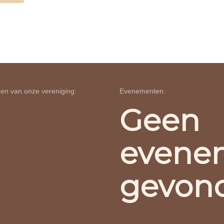
en van onze vereniging:
Evenementen:
Geen
evene
gevon