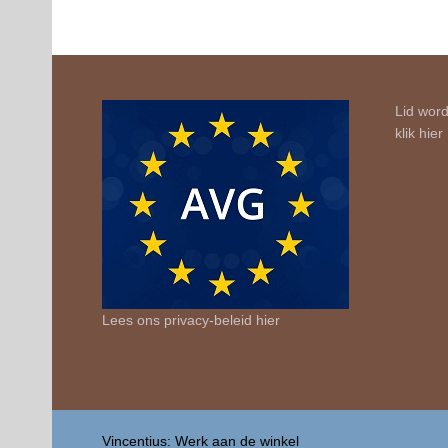
Lid word
klik
hier
Lees ons privacy-beleid
hier
Vincentius: Werk aan de winkel