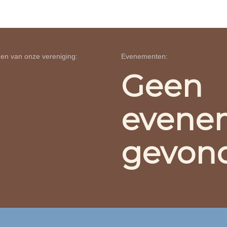
en van onze vereniging:
Evenementen:
Geen
evene
gevon