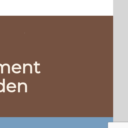
.
ment
den