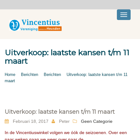
Toggle
navigati
Uitverkoop: laatste kansen t/m 11
maart
Home
Berichten
Berichten
Uitverkoop: laatste kansen t/m 11
maart
Uitverkoop: laatste kansen t/m 11 maart
Februari 18, 2017
Peter
Geen Categorie
In de Vincentiuswinkel volgen we óók de seizoenen. Over een
paar weken gaan we weer over naar de